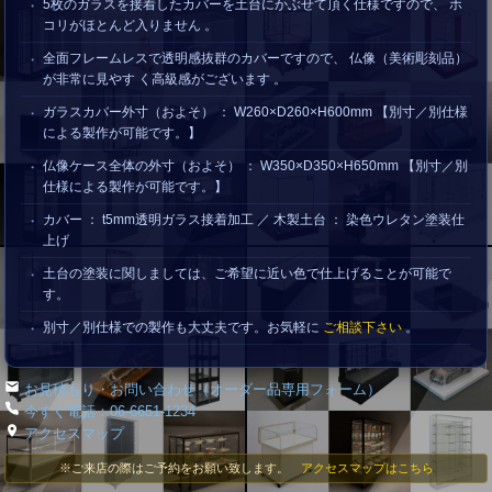
5枚のガラスを接着したカバーを土台にかぶせて頂く仕様ですので、 ホ
コリがほとんど入りません 。
全面フレームレスで透明感抜群のカバーですので、 仏像（美術彫刻品）
が非常に見やす く高級感がございます 。
ガラスカバー外寸（およそ） ： W260×D260×H600mm 【別寸／別仕様
による製作が可能です。】
仏像ケース全体の外寸（およそ） ： W350×D350×H650mm 【別寸／別
仕様による製作が可能です。】
カバー ： t5mm透明ガラス接着加工 ／ 木製土台 ： 染色ウレタン塗装仕
上げ
土台の塗装に関しましては、ご希望に近い色で仕上げることが可能で
す。
別寸／別仕様での製作も大丈夫です。お気軽に
ご相談下さい
。
お見積もり・お問い合わせ（オーダー品専用フォーム）
今すぐ電話：06-6651-1234
アクセスマップ
※ご来店の際はご予約をお願い致します。
アクセスマップはこちら