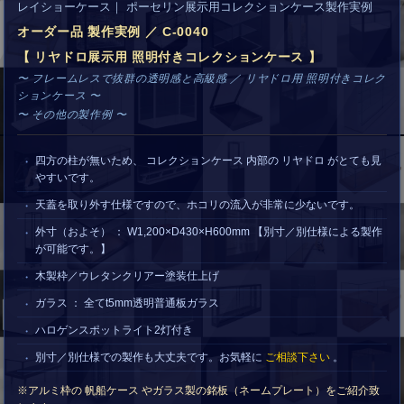
レイショーケース｜ ポーセリン展示用コレクションケース製作実例
オーダー品 製作実例 ／ C-0040
【 リヤドロ展示用 照明付きコレクションケース 】
〜 フレームレスで抜群の透明感と高級感 ／ リヤドロ用 照明付きコレク
ションケース 〜
〜 その他の製作例 〜
四方の柱が無いため、 コレクションケース 内部の リヤドロ がとても見
やすいです。
天蓋を取り外す仕様ですので、ホコリの流入が非常に少ないです。
外寸（およそ） ： W1,200×D430×H600mm 【別寸／別仕様による製作
が可能です。】
木製枠／ウレタンクリアー塗装仕上げ
ガラス ： 全てt5mm透明普通板ガラス
ハロゲンスポットライト2灯付き
別寸／別仕様での製作も大丈夫です。お気軽に
ご相談下さい
。
※アルミ枠の 帆船ケース やガラス製の銘板（ネームプレート）をご紹介致