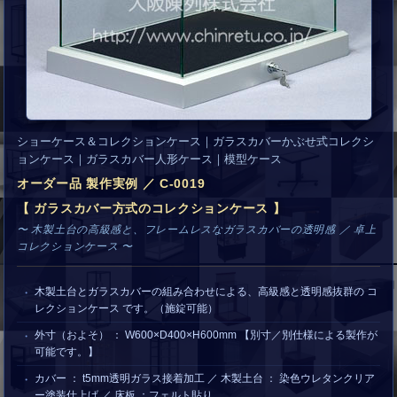
ショーケース＆コレクションケース｜ガラスカバーかぶせ式コレクシ
ョンケース｜ガラスカバー人形ケース｜模型ケース
オーダー品 製作実例 ／ C-0019
【 ガラスカバー方式のコレクションケース 】
〜 木製土台の高級感と、フレームレスなガラスカバーの透明感 ／ 卓上
コレクションケース 〜
木製土台とガラスカバーの組み合わせによる、高級感と透明感抜群の コ
レクションケース です。（施錠可能）
外寸（およそ） ： W600×D400×H600mm 【別寸／別仕様による製作が
可能です。】
カバー ： t5mm透明ガラス接着加工 ／ 木製土台 ： 染色ウレタンクリア
ー塗装仕上げ ／ 床板 ：フェルト貼り