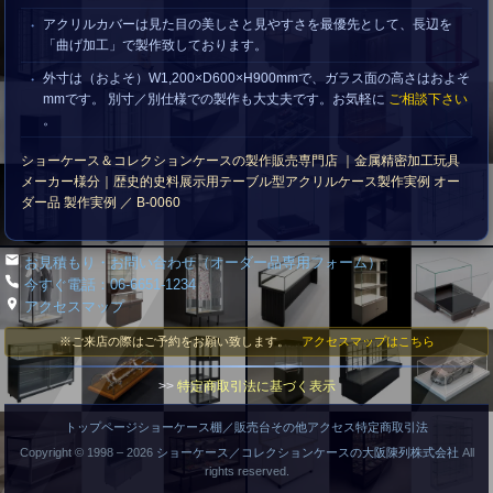
アクリルカバーは見た目の美しさと見やすさを最優先として、長辺を
「曲げ加工」で製作致しております。
外寸は（およそ）W1,200×D600×H900mmで、ガラス面の高さはおよそ
mmです。 別寸／別仕様での製作も大丈夫です。お気軽に
ご相談下さい
。
ショーケース＆コレクションケースの製作販売専門店 ｜金属精密加工玩具
メーカー様分｜歴史的史料展示用テーブル型アクリルケース製作実例 オー
ダー品 製作実例 ／ B-0060
お見積もり・お問い合わせ（オーダー品専用フォーム）
今すぐ電話：06-6651-1234
アクセスマップ
※ご来店の際はご予約をお願い致します。
アクセスマップはこちら
>>
特定商取引法に基づく表示
トップページ
ショーケース
棚／販売台
その他
アクセス
特定商取引法
Copyright © 1998 –
2026
ショーケース／コレクションケースの大阪陳列株式会社
All
rights reserved.