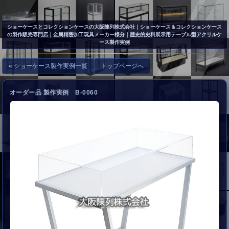
▲
お問い合わせ
ショーケースとコレクションケースの大阪陳列株式会社
｜ショーケース＆コレクションケース
の製作販売専門店｜金属精密加工玩具メーカー様分｜歴史的史料展示用テーブル型アクリルケ
ース製作実例
« ショーケース製作実例一覧
トップページへ
オーダー品 製作実例 B-0060