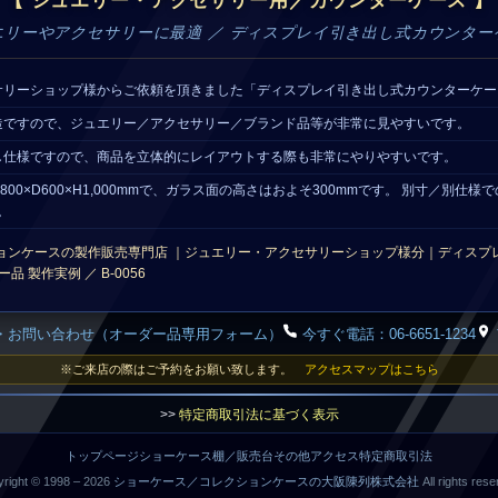
【 ジュエリー・アクセサリー用／カウンターケース 】
エリーやアクセサリーに最適 ／ ディスプレイ引き出し式カウンター
サリーショップ様からご依頼を頂きました「ディスプレイ引き出し式カウンターケー
造ですので、ジュエリー／アクセサリー／ブランド品等が非常に見やすいです。
し仕様ですので、商品を立体的にレイアウトする際も非常にやりやすいです。
800×D600×H1,000mmで、ガラス面の高さはおよそ300mmです。 別寸／別仕
。
ョンケースの製作販売専門店 ｜ジュエリー・アクセサリーショップ様分｜ディスプ
 製作実例 ／ B-0056
・お問い合わせ（オーダー品専用フォーム）
今すぐ電話：06-6651-1234
※ご来店の際はご予約をお願い致します。
アクセスマップはこちら
>>
特定商取引法に基づく表示
トップページ
ショーケース
棚／販売台
その他
アクセス
特定商取引法
right © 1998 –
2026
ショーケース／コレクションケースの大阪陳列株式会社
All rights rese