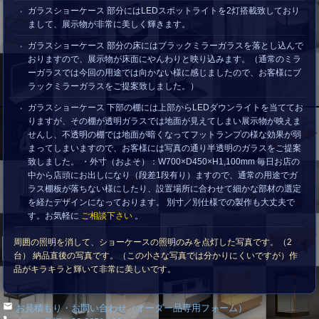
ガラスショーケース 部分にはLEDスポットライトを2灯搭載致しており
まして、展示物が非常に美しく輝きます。
ガラスショーケース 部分の床にはブラックミラーガラスを落とし込んで
おりますので、展示物が床面にやんわりと映り込みます。（通常のミラ
ーガラスでは今回の用途では向かない様に感じましたので、お客様にブ
ラックミラーガラスをご提案致しました。）
ガラスショーケース 下部の棚には上部からLEDダウンライトを当ててお
りますが、その棚が透明ガラスでは地面が見えてしまい展示物が映えま
せんし、不透明の棚では地面が暗くなってフットランプの様な効果が弱
まってしまいますので、お客様には写真の通り半透明のガラスをご提案
致しました。 ・外寸（およそ）：W700×D450×H1,100mm 毎日お店の
中から店頭にお出しになり（段差1段有り）ますので、通常の用途でガ
ラス棚板が落ちない様にしたり、設置場所に合わせて細かな部材の選定
を経たデザインになっております。 別寸／別仕様での製作も大丈夫で
す。お気軽に
ご相談下さい
。
周囲の照明を消して、ショーケースの照明のみを点灯した写真です。（2
台） 納品直後の写真です。（この小さな写真では分かりにくいですが）作
品がキラキラと輝いて非常に美しいです。
お見積もり・お問い合わせ（オーダー品専用フォーム）