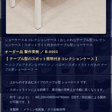
ショーケース＆コレクションケース｜おしゃれなテーブル型コレクシ
ョンケース｜スポットライト付きのテーブル型ショーケース
オーダー品 製作実例 ／ B-0003
【 テーブル型のスポット照明付きコレクションケース 】
〜 シンプルでモダンなデザイン ／ ハロゲンスポットライト付きの テー
ブル型ショーケース 〜
上からのぞき込むタイプのテーブル型 ショーケース です。
スポットライトによる効果で、展示物の見映えが大幅に良くなります。
外寸（およそ） ： W1,200×D600×H760mm 【別寸／別仕様による製作
が可能です。】
木製枠 ： メラミン化粧板／ポリ合板併用