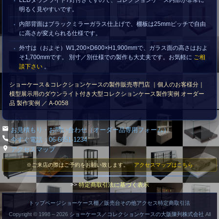
LEDダウンライト7灯付きですので、コレクションケース内部が非常に
明るく見やすいです。
内部背面はブラックミラーガラス仕上げで、棚板は25mmピッチで自由
に高さが変えられる仕様です。
外寸は（およそ）W1,200×D600×H1,900mmで、ガラス面の高さはおよ
そ1,700mmです。 別寸／別仕様での製作も大丈夫です。お気軽に
ご相
談下さい
。
ショーケース＆コレクションケースの製作販売専門店 ｜個人のお客様分｜
模型展示用のダウンライト付き大型コレクションケース製作実例 オーダー
品 製作実例 ／ A-0058
お見積もり・お問い合わせ（オーダー品専用フォーム）
今すぐ電話：06-6651-1234
アクセスマップ
※ご来店の際はご予約をお願い致します。
アクセスマップはこちら
>>
特定商取引法に基づく表示
トップページ
ショーケース
棚／販売台
その他
アクセス
特定商取引法
Copyright © 1998 –
2026
ショーケース／コレクションケースの大阪陳列株式会社
All