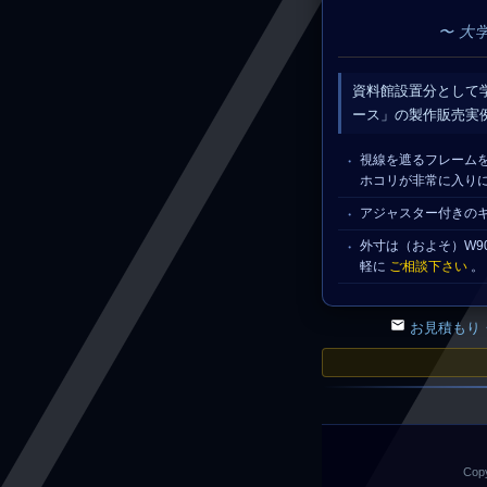
〜 大
資料館設置分として
ース」の製作販売実
視線を遮るフレーム
ホコリが非常に入り
アジャスター付きの
外寸は（およそ）W90
軽に
ご相談下さい
。
お見積もり
Copy