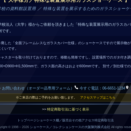
【 大学様分／特殊な装置展示用ガラスショーケース 】
学校の資料館設置用 ／ 特殊な装置を展示するためのガラスショーケ
学校法人（大学）様からご依頼を頂きました「特殊な装置展示用のガラスカバ
例です。
を廃した「全面フレームレスなガラスカバー仕様」のショーケースですので展示物が
にくいです。
キャスターを取り付けておりますので、移動も簡単ですし、設置場所でのガタ付き調
0×D900×H1,500mmで、ガラス面の高さはおよそ600mmです。 別寸／別仕様
・お問い合わせ（オーダー品専用フォーム）
今すぐ電話：06-6651-1234
※ご来店の際はご予約をお願い致します。
アクセスマップはこちら
>>
特定商取引法に基づく表示
トップページ
ショーケース
棚／販売台
その他
アクセス
特定商取引法
right © 1998 –
2026
ショーケース／コレクションケースの大阪陳列株式会社
All rights rese