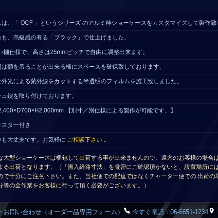
は、「 OCF 」というシリーズ のアルミ枠ショーケースをカスタマイズして製作
台も、高級感の有る「ブラック」で仕上げました。
違い棚仕様で、高さは25mmピッチで自由に調整出来ます。
間は額を吊ることが出来る様にスペースを確保致しております。
は外光による紫外線をカットする半透明のフィルムを施工致しました。
シュ錠を取り付けております。
,400×D700×H2,000mm 【別寸／別仕様による製作が可能です。】
ャスター付き
作も大丈夫です。お気軽に
ご相談下さい
。
な大型ショーケースは梱包して出荷する事が出来ませんので、遠方のお客様の場合は
よる出荷となります。（「搬入経路寸法」を厳密にご確認頂かないと、設置場所には
ので十分にご注意下さい。また、当社便での配達ではなくチャーター便での 出荷の
分等の全作業をお客様に行って頂く必要がございます。）
・お問い合わせ（オーダー品専用フォーム）
今すぐ電話：06-6651-1234