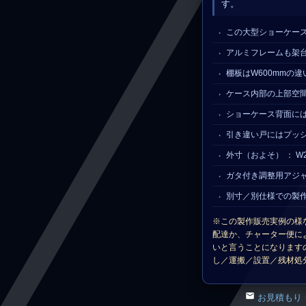
す。
この大型ショーケース
アルミフレームも架
棚板はW600mmの
ケース内部の上部空
ショーケース背面に
引き違い戸にはプッ
外寸（およそ） ： W2
ガタ付き調整用アジ
別寸／別仕様での製
※この製作販売実例の様
配達か、チャーター便に
いと言うことになります
し／運搬／設置／残材処
お見積もり