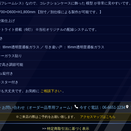
フレームレス）なので、コレクションケースに飾った 模型 が非常に見やすいです
700×D600×H1,800mm 【別寸／別仕様による製作が可能です。】
塗装仕上げ
ットライト搭載（6灯） ※当社オリジナルの配線システムです。
き
 t8mm透明普通板ガラス ／ 引き違い戸 ： t6mm透明普通板ガラス
ミラーガラス貼り
チで高さ調節可能
シュ錠付き
ャスター付き
作も大丈夫です。お気軽に
ご相談下さい
。
・お問い合わせ（オーダー品専用フォーム）
今すぐ電話：06-6651-1234
※ご来店の際はご予約をお願い致します。
アクセスマップはこちら
>>
特定商取引法に基づく表示