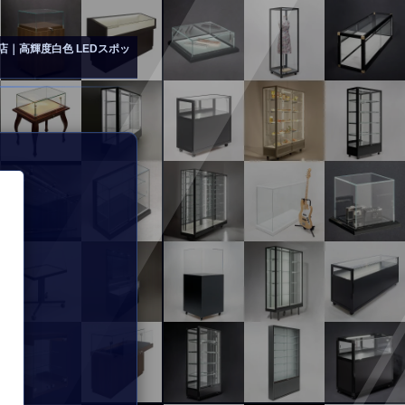
｜高輝度白色 LEDスポッ