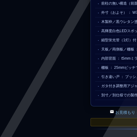
前柱の無い構造（前面
外寸（およそ） ： W
木製枠／黒ウレタン
高輝度白色LEDスポ
細型蛍光管（1灯）付
天板／両側板／棚板 ：
内部背面 ： t5mm
棚板 ： 25mmピッ
引き違い戸 ： プッ
ガタ付き調整用アジ
別寸／別仕様での製
お見積もり